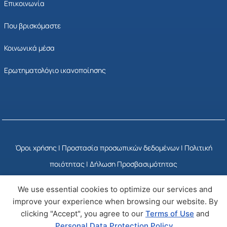
Επικοινωνία
Που βρισκόμαστε
Κοινωνικά μέσα
Ερωτηματολόγιο ικανοποίησης
Όροι χρήσης
|
Προστασία προσωπικών δεδομένων
|
Πολιτική
ποιότητας
|
Δήλωση Προσβασιμότητας
We use essential cookies to optimize our services and
© Copyright 2025 ΕΣΥΠ
Developed by Wizy
improve your experience when browsing our website. By
clicking "Accept", you agree to our
Terms of Use
and
Personal Data Protection Policy
.