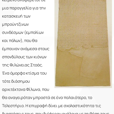
μια παραγγελία για την
κατασκευή των
μπρούντζινων
συνδέσμων (εμπολίων
και πόλων), που θα
έμπαιναν ανάμεσα στους
σπονδύλους των κιόνων
της Φιλώνειας Στοάς.
Ένα όμορφο κτίσμα του
τότε διάσημου
αρχιτέκτονα Φίλωνα, που
θα αναγειρόταν μπροστά σε ένα παλαιότερο, το
Τελεστήριο. Η επιγραφή δίνει με σχολαστικότητα τις
διαστάσεις τους, που διέφεραν ανάλογα με τη θέση τους.