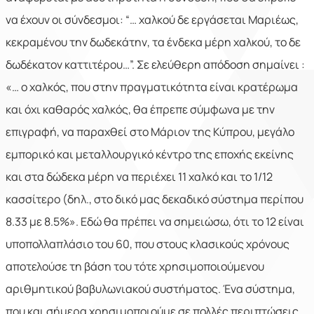
να έχουν οι σύνδεσμοι: “… χαλκού δε εργάσεται Μαριέως,
κεκραμένου την δωδεκάτην, τα ένδεκα μέρη χαλκού, το δε
δωδέκατον καττιτέρου…”. Σε ελεύθερη απόδοση σημαίνει :
«… ο χαλκός, που στην πραγματικότητα είναι κρατέρωμα
και όχι καθαρός χαλκός, θα έπρεπε σύμφωνα με την
επιγραφή, να παραχθεί στο Μάριον της Κύπρου, μεγάλο
εμπορικό και μεταλλουργικό κέντρο της εποχής εκείνης
και στα δώδεκα μέρη να περιέχει 11 χαλκό και το 1/12
κασσίτερο (δηλ., στο δικό μας δεκαδικό σύστημα περίπου
8.33 με 8.5%». Εδώ θα πρέπει να σημειώσω, ότι το 12 είναι
υποπολλαπλάσιο του 60, που στους κλασικούς χρόνους
αποτελούσε τη βάση του τότε χρησιμοποιούμενου
αριθμητικού βαβυλωνιακού συστήματος. Ένα σύστημα,
που και σήμερα χρησιμοποιούμε σε πολλές περιπτώσεις,