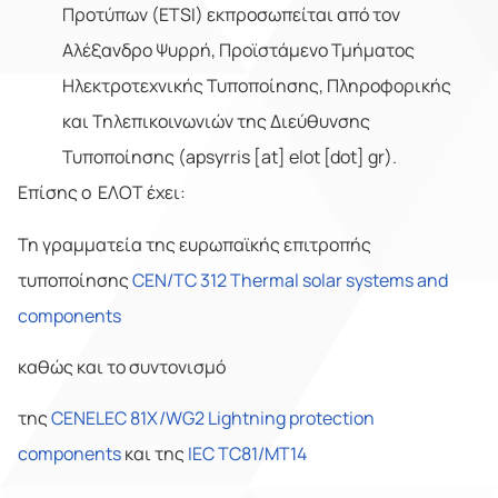
Προτύπων (ETSI) εκπροσωπείται από τον
Αλέξανδρο Ψυρρή, Προϊστάμενο Τμήματος
Ηλεκτροτεχνικής Τυποποίησης, Πληροφορικής
και Τηλεπικοινωνιών της Διεύθυνσης
Τυποποίησης (apsyrris [at] elot [dot] gr).
Επίσης ο ΕΛΟΤ έχει:
Τη γραμματεία της ευρωπαϊκής επιτροπής
τυποποίησης
CEN/TC 312 Thermal solar systems and
components
καθώς και το συντονισμό
της
CENELEC 81X/WG2 Lightning protection
components
και της
IEC TC81/MT14