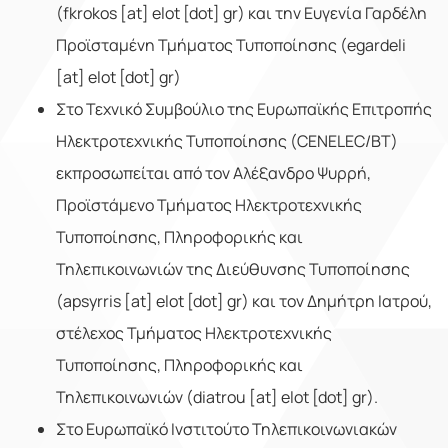
(fkrokos [at] elot [dot] gr) και την Ευγενία Γαρδέλη
Προϊσταμένη Τμήματος Τυποποίησης (egardeli
[at] elot [dot] gr)
Στο Τεχνικό Συμβούλιο της Ευρωπαϊκής Επιτροπής
Ηλεκτροτεχνικής Τυποποίησης (CENELEC/BT)
εκπροσωπείται από τον Αλέξανδρο Ψυρρή,
Προϊστάμενο Τμήματος Ηλεκτροτεχνικής
Τυποποίησης, Πληροφορικής και
Τηλεπικοινωνιών της Διεύθυνσης Τυποποίησης
(apsyrris [at] elot [dot] gr) και τον Δημήτρη Ιατρού,
στέλεχος Τμήματος Ηλεκτροτεχνικής
Τυποποίησης, Πληροφορικής και
Τηλεπικοινωνιών (diatrou [at] elot [dot] gr).
Στο Ευρωπαϊκό Ινστιτούτο Τηλεπικοινωνιακών