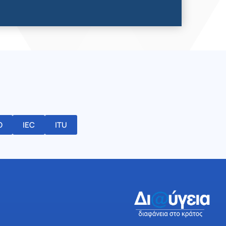
O
IEC
ITU