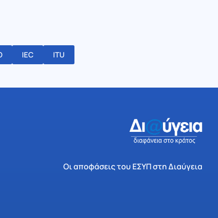
O
IEC
ITU
Οι αποφάσεις του ΕΣΥΠ στη Διαύγεια