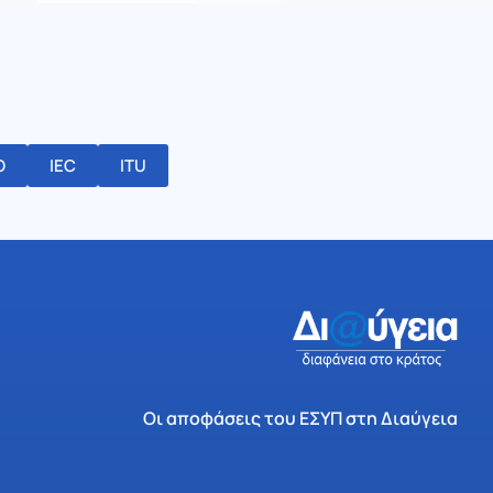
O
IEC
ITU
Οι αποφάσεις του ΕΣΥΠ στη Διαύγεια