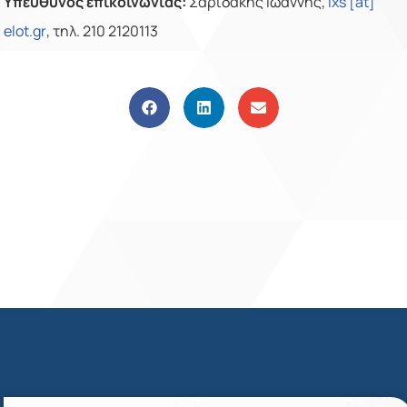
Υπεύθυνος επικοινωνίας:
Σαριδάκης Ιωάννης,
ixs
[
at
]
elot
.
gr
, τηλ. 210 2120113