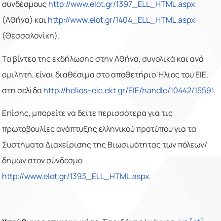
συνδέσμους
http://www.elot.gr/1397_ELL_HTML.aspx
(Αθήνα) και
http://www.elot.gr/1404_ELL_HTML.aspx
(Θεσσαλονίκη).
Τα βίντεο της εκδήλωσης στην Αθήνα, συνολικά και ανά
ομιλητή, είναι διαθέσιμα στο αποθετήριο Ήλιος του ΕΙΕ,
στη σελίδα
http
://
helios
–
eie
.
ekt
.
gr
/
EIE
/
handle
/10442/15591
.
Επίσης, μπορείτε να δείτε περισσότερα
για τις
πρωτοβουλίες ανάπτυξης ελληνικού προτύπου
για τα
Συστήματα Διαχείρισης της Βιωσιμότητας των πόλεων/
δήμων στον σύνδεσμο
http://www.elot.gr/1393_ELL_HTML.aspx
.