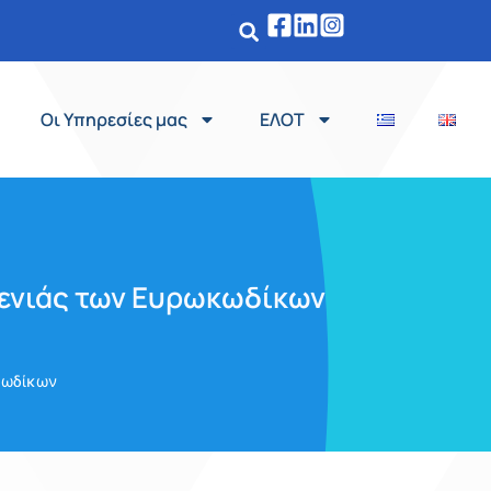
Οι Υπηρεσίες μας
ΕΛΟΤ
γενιάς των Ευρωκωδίκων
κωδίκων