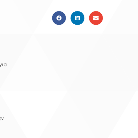
 για
ων