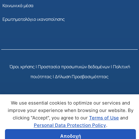
Κοινωνικά μέσα
Ερωτηματολόγιο ικανοποίησης
Όροι χρήσης
|
Προστασία προσωπικών δεδομένων
|
Πολιτική
ποιότητας
|
Δήλωση Προσβασιμότητας
© Copyright 2025 ΕΣΥΠ
Developed by Wizy
We use essential cookies to optimize our services and
improve your experience when browsing our website. By
clicking "Accept", you agree to our
Terms of Use
and
Personal Data Protection Policy
.
Αποδοχή