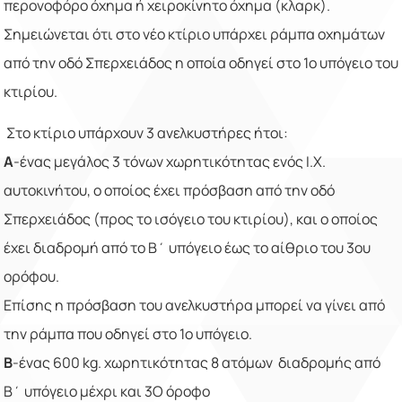
περονοφόρο όχημα ή χειροκίνητο όχημα (κλαρκ).
Σημειώνεται ότι στο νέο κτίριο υπάρχει ράμπα οχημάτων
από την οδό Σπερχειάδος η οποία οδηγεί στο 1ο υπόγειο του
κτιρίου.
Στο κτίριο υπάρχουν 3 ανελκυστήρες ήτοι:
Α
-ένας μεγάλος 3 τόνων χωρητικότητας ενός Ι.Χ.
αυτοκινήτου, ο οποίος έχει πρόσβαση από την οδό
Σπερχειάδος (προς το ισόγειο του κτιρίου), και ο οποίος
έχει διαδρομή από το Β΄ υπόγειο έως το αίθριο του 3ου
ορόφου.
Επίσης η πρόσβαση του ανελκυστήρα μπορεί να γίνει από
την ράμπα που οδηγεί στο 1ο υπόγειο.
Β
-ένας 600 kg. χωρητικότητας 8 ατόμων διαδρομής από
Β΄ υπόγειο μέχρι και 3Ο όροφο