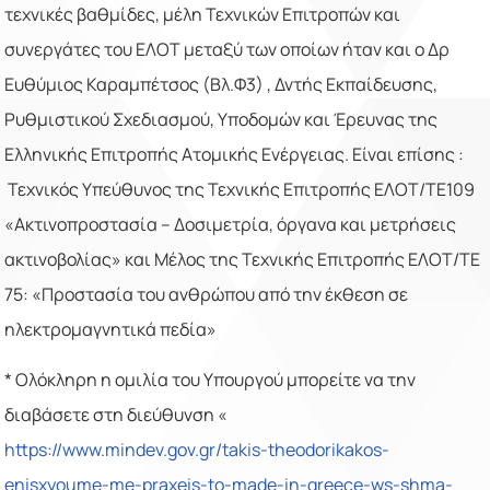
τεχνικές βαθμίδες, μέλη Τεχνικών Επιτροπών και
συνεργάτες του ΕΛΟΤ μεταξύ των οποίων ήταν και ο Δρ
Ευθύμιος Καραμπέτσος (Βλ.Φ3) , Δντής Εκπαίδευσης,
Ρυθμιστικού Σχεδιασμού, Υποδομών και Έρευνας της
Ελληνικής Επιτροπής Ατομικής Ενέργειας. Είναι επίσης :
Τεχνικός Υπεύθυνος της Τεχνικής Επιτροπής ΕΛΟΤ/ΤΕ109
«Ακτινοπροστασία – Δοσιμετρία, όργανα και μετρήσεις
ακτινοβολίας» και Μέλος της Τεχνικής Επιτροπής ΕΛΟΤ/ΤΕ
75: «Προστασία του ανθρώπου από την έκθεση σε
ηλεκτρομαγνητικά πεδία»
* Ολόκληρη η ομιλία του Υπουργού μπορείτε να την
διαβάσετε στη διεύθυνση «
https://www.mindev.gov.gr/takis-theodorikakos-
enisxyoume-me-praxeis-to-made-in-greece-ws-shma-