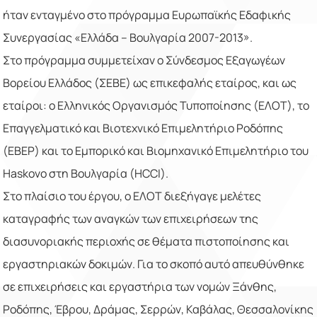
ήταν ενταγμένο στο πρόγραμμα Ευρωπαϊκής Εδαφικής
Συνεργασίας «Ελλάδα – Βουλγαρία 2007-2013».
Στο πρόγραμμα συμμετείχαν ο Σύνδεσμος Εξαγωγέων
Βορείου Ελλάδος (ΣΕΒΕ) ως επικεφαλής εταίρος, και ως
εταίροι: ο Ελληνικός Οργανισμός Τυποποίησης (ΕΛΟΤ), το
Επαγγελματικό και Βιοτεχνικό Επιμελητήριο Ροδόπης
(ΕΒΕΡ) και το Εμπορικό και Βιομηχανικό Επιμελητήριο του
Haskovo
στη Βουλγαρία (
HCCI
).
Στο πλαίσιο του έργου, ο ΕΛΟΤ διεξήγαγε μελέτες
καταγραφής των αναγκών των επιχειρήσεων της
διασυνοριακής περιοχής σε θέματα πιστοποίησης και
εργαστηριακών δοκιμών. Για το σκοπό αυτό απευθύνθηκε
σε επιχειρήσεις και εργαστήρια των νομών Ξάνθης,
Ροδόπης, Έβρου, Δράμας, Σερρών, Καβάλας, Θεσσαλονίκης