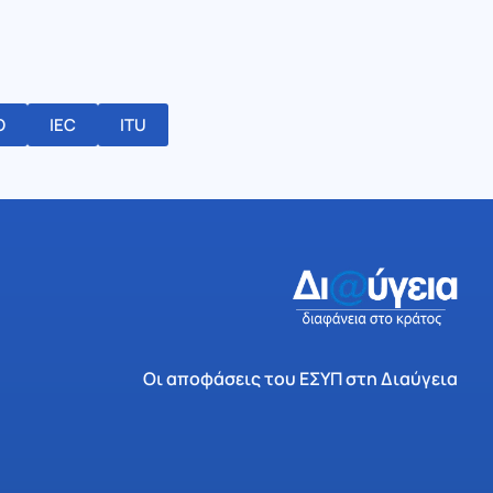
O
IEC
ITU
Οι αποφάσεις του ΕΣΥΠ στη Διαύγεια