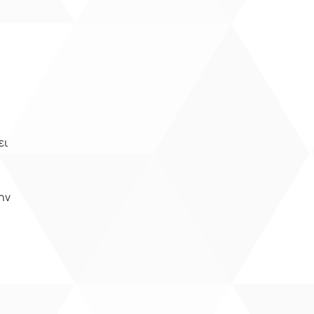
ει
ην