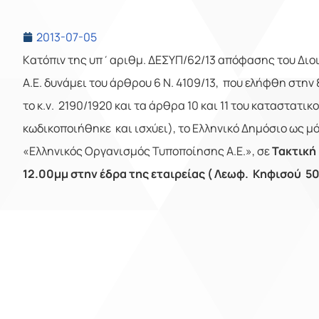
2013-07-05
K
ατόπιν της υπ΄αριθμ. ΔΕΣΥΠ/62/13 απόφασης του Διο
Α.Ε. δυνάμει του άρθρου 6 Ν. 4109/13, που ελήφθη στην
το κ.ν. 2190/1920 και τα άρθρα 10 και 11 του καταστατικ
κωδικοποιήθηκε και ισχύει), το Ελληνικό Δημόσιο ως μ
«Ελληνικός Οργανισμός Τυποποίησης Α.Ε.», σε
Τακτική
12.00μμ στην έδρα της εταιρείας ( Λεωφ. Κηφισού 50