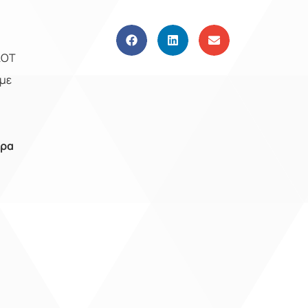
ΛΟΤ
 με
ώρα