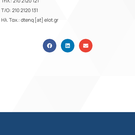
Τηλ.: 210 2120 121
Τ/Ο: 210 2120 131
Ηλ. Ταχ.:
dtenq
[
at
]
elot
.
gr