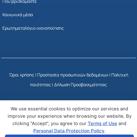
Που βρισκόμαστε
Κοινωνικά μέσα
Ερωτηματολόγιο ικανοποίησης
Όροι χρήσης
|
Προστασία προσωπικών δεδομένων
|
Πολιτική
ποιότητας
|
Δήλωση Προσβασιμότητας
© Copyright 2025 ΕΣΥΠ
Developed by Wizy
We use essential cookies to optimize our services and
improve your experience when browsing our website. By
clicking "Accept", you agree to our
Terms of Use
and
Personal Data Protection Policy
.