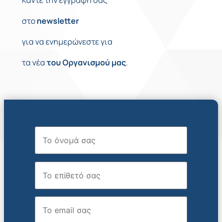
Κάντε την εγγραφή σας
στο
newsletter
για να ενημερώνεστε για
τα νέα
του
Οργανισμού
μας
.
Όνομα
Επώνυμο
Email