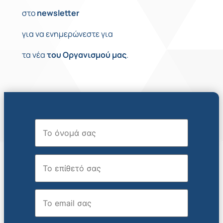
στο
newsletter
για να ενημερώνεστε για
τα νέα
του
Οργανισμού
μας
.
Όνομα
Επώνυμο
Email