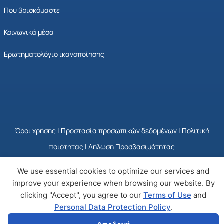
Που βρισκόμαστε
Κοινωνικά μέσα
Ερωτηματολόγιο ικανοποίησης
Όροι χρήσης
|
Προστασία προσωπικών δεδομένων
|
Πολιτική
ποιότητας
|
Δήλωση Προσβασιμότητας
We use essential cookies to optimize our services and
© Copyright 2025 ΕΣΥΠ
Developed by Wizy
improve your experience when browsing our website. By
clicking "Accept", you agree to our
Terms of Use
and
Personal Data Protection Policy
.