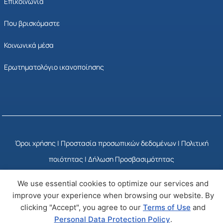
Επικοινωνία
Που βρισκόμαστε
Κοινωνικά μέσα
Ερωτηματολόγιο ικανοποίησης
Όροι χρήσης
|
Προστασία προσωπικών δεδομένων
|
Πολιτική
ποιότητας
|
Δήλωση Προσβασιμότητας
We use essential cookies to optimize our services and
© Copyright 2025 ΕΣΥΠ
Developed by Wizy
improve your experience when browsing our website. By
clicking "Accept", you agree to our
Terms of Use
and
Personal Data Protection Policy
.