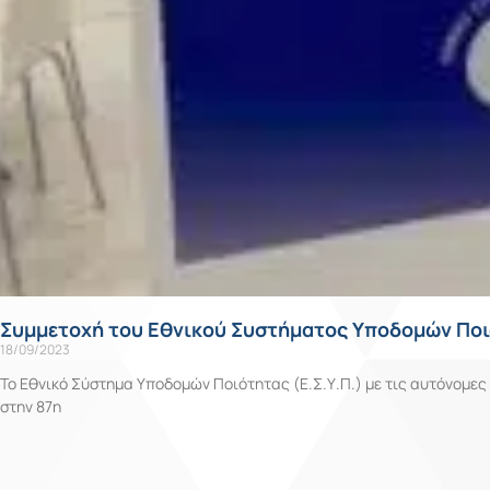
Συμμετοχή του Εθνικού Συστήματος Υποδομών Ποιό
18/09/2023
Το Εθνικό Σύστημα Υποδομών Ποιότητας (Ε.Σ.Υ.Π.) με τις αυτόνομες 
στην 87η