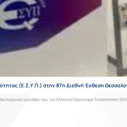
τητας (Ε.Σ.Υ.Π.) στην 87η Διεθνή Έκθεση Θεσσαλο
λειτουργικές μονάδες του, τον Ελληνικό Οργανισμό Τυποποίησης (ΕΛΟ