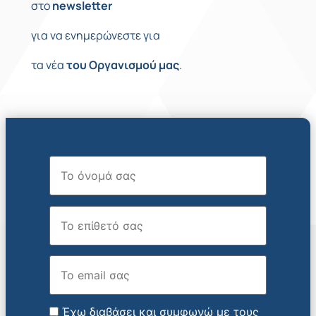
στο
newsletter
για να ενημερώνεστε για
τα νέα
του
Οργανισμού
μας
.
Όνομα
Επώνυμο
Email
Έχω διαβάσει και συμφωνώ με τους