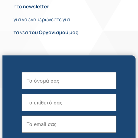
στο
newsletter
για να ενημερώνεστε για
τα νέα
του
Οργανισμού
μας
.
Όνομα
Επώνυμο
Email