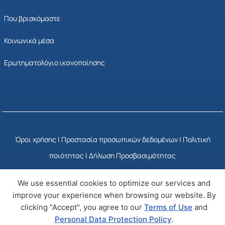
Που βρισκόμαστε
Κοινωνικά μέσα
Ερωτηματολόγιο ικανοποίησης
Όροι χρήσης
|
Προστασία προσωπικών δεδομένων
|
Πολιτική
ποιότητας
|
Δήλωση Προσβασιμότητας
We use essential cookies to optimize our services and
© Copyright 2025 ΕΣΥΠ
Developed by Wizy
improve your experience when browsing our website. By
clicking "Accept", you agree to our
Terms of Use
and
Personal Data Protection Policy
.