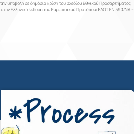
την υποβολή σε δημόσια κρίση του σχεδίου Εθνικού Προσαρτήματος
στην Ελληνική έκδοση του Ευρωπαϊκού Προτύπου: EΛΟΤ EN 590/ΝΑ –