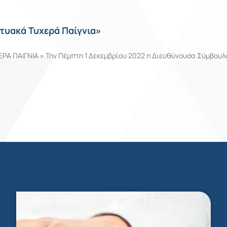
τυακά Τυχερά Παίγνια»
Α ΠΑΙΓΝΙΑ » Την Πέμπτη 1 Δεκεμβρίου 2022 η Διευθύνουσα Σύμβουλο