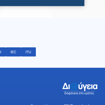
O
IEC
ITU