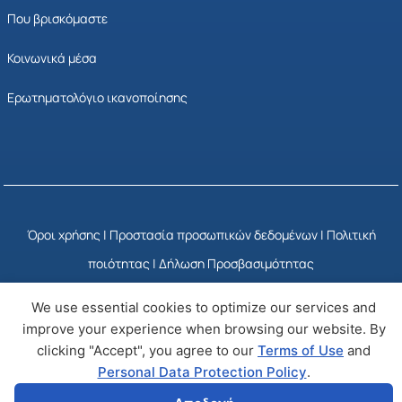
Που βρισκόμαστε
Κοινωνικά μέσα
Ερωτηματολόγιο ικανοποίησης
Όροι χρήσης
|
Προστασία προσωπικών δεδομένων
|
Πολιτική
ποιότητας
|
Δήλωση Προσβασιμότητας
We use essential cookies to optimize our services and
© Copyright 2025 ΕΣΥΠ
Developed by Wizy
improve your experience when browsing our website. By
clicking "Accept", you agree to our
Terms of Use
and
Personal Data Protection Policy
.